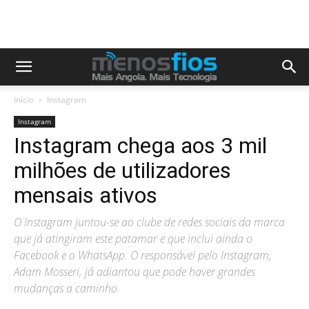
Início
Instagram
Instagram
Instagram chega aos 3 mil
milhões de utilizadores
mensais ativos
O Instagram juntou-se ao clube de redes sociais da marca
que já atingiram este patamar e que inclui ainda o
Facebook e o WhatsApp. O responsável pelo Instagram,
Adam Mosseri, já adiantou que pode haver grandes
mudanças a caminho.