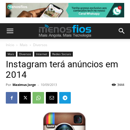
Início
Mais
Diversos
Mais
Diversos
Internet
Redes Sociais
Instagram terá anúncios em
2014
Por
Maximus Jorge
-
10/09/2013
3444