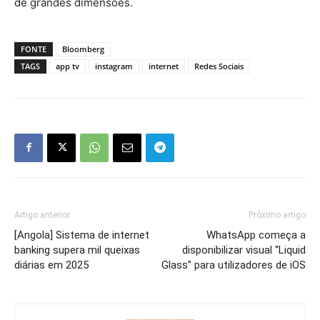
de grandes dimensões.
FONTE
Bloomberg
TAGS
app tv
instagram
internet
Redes Sociais
Artigo anterior
Próximo artigo
[Angola] Sistema de internet
WhatsApp começa a
banking supera mil queixas
disponibilizar visual “Liquid
diárias em 2025
Glass” para utilizadores de iOS