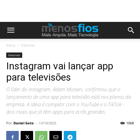
Início
Internet
Internet
Instagram vai lançar app
para televisões
O líder do Instagram, Adam Mosseri, confirmou que o
lançamento de uma app para televisão está nos planos da
empresa. A ideia é competir com o YouTube e o TikTok -
dois rivais que já têm apps para ecrãs grandes.
Por
Daniel Geto
-
13/10/2025
1068