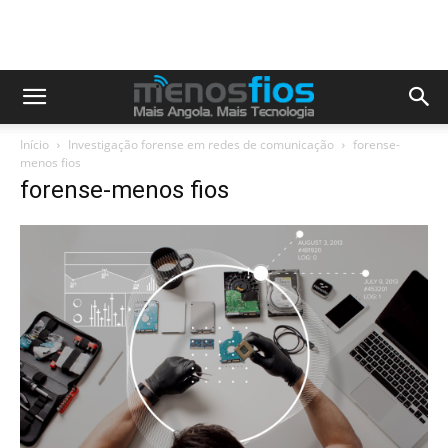
Início
Investigação forense em redes de comunicação​
forense-
menos fios
forense-menos fios