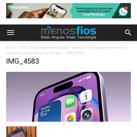
Início
IOS 26 traz algumas funções “secretas” que agilizam tarefas e
mudam a experiência no iPhone
IMG_4583
IMG_4583