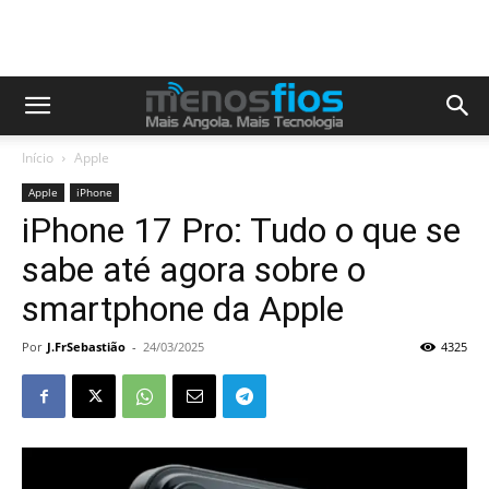
Início
Apple
Apple
iPhone
iPhone 17 Pro: Tudo o que se
sabe até agora sobre o
smartphone da Apple
Por
J.FrSebastião
-
24/03/2025
4325