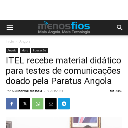
Início
Angola
Angola
Mais
Educação
ITEL recebe material didático
para testes de comunicações
doado pela Paratus Angola
Por
Guilherme Massala
-
30/03/2023
3482