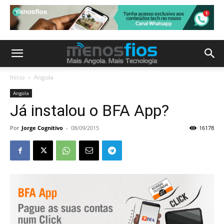
Início
Angola
Angola
Já instalou o BFA App?
Por
Jorge Cognitivo
-
08/09/2015
16178