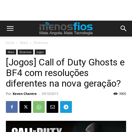
Início
Mais
Diversos
Mais
Diversos
Jogos
[Jogos] Call of Duty Ghosts e
BF4 com resoluções
diferentes na nova geração?
Por
Keven Chantre
-
29/10/2013
3905