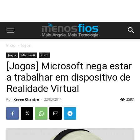
Início
Jogos
Jogos
Microsoft
Xbox
[Jogos] Microsoft nega estar
a trabalhar em dispositivo de
Realidade Virtual
Por
Keven Chantre
-
22/03/2014
3597