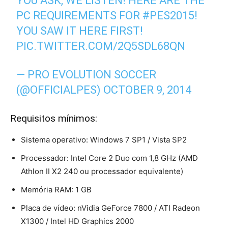
YOU ASK, WE LISTEN! HERE ARE THE
PC REQUIREMENTS FOR
#PES2015
!
YOU SAW IT HERE FIRST!
PIC.TWITTER.COM/2Q5SDL68QN
— PRO EVOLUTION SOCCER
(@OFFICIALPES)
OCTOBER 9, 2014
Requisitos mínimos:
Sistema operativo: Windows 7 SP1 / Vista SP2
Processador: Intel Core 2 Duo com 1,8 GHz (AMD
Athlon II X2 240 ou processador equivalente)
Memória RAM: 1 GB
Placa de vídeo: nVidia GeForce 7800 / ATI Radeon
X1300 / Intel HD Graphics 2000