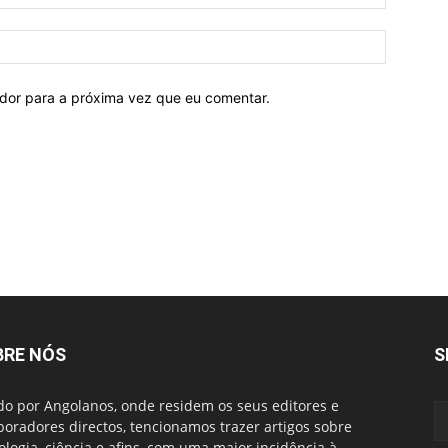
ador para a próxima vez que eu comentar.
BRE NÓS
S
do por Angolanos, onde residem os seus editores e
boradores directos, tencionamos trazer artigos sobre
ologia, ciência e afins, com uma maior incidência à