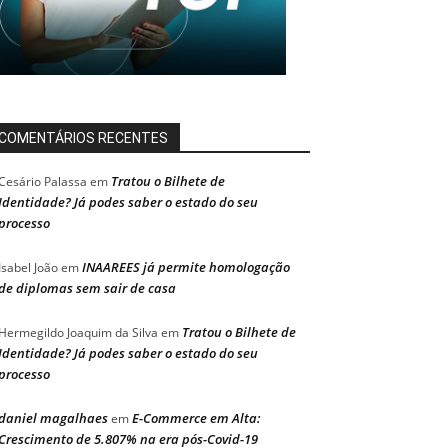
COMENTÁRIOS RECENTES
Tratou o Bilhete de
Cesário Palassa
em
Identidade? Já podes saber o estado do seu
processo
INAAREES já permite homologação
Isabel João
em
de diplomas sem sair de casa
Tratou o Bilhete de
Hermegildo Joaquim da Silva
em
Identidade? Já podes saber o estado do seu
processo
daniel magalhaes
E-Commerce em Alta:
em
Crescimento de 5.807% na era pós-Covid-19