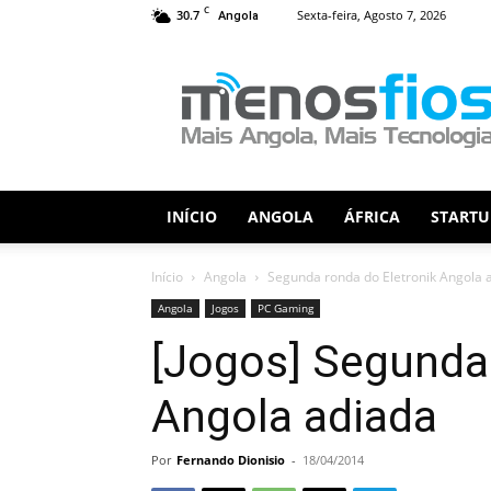
C
30.7
Sexta-feira, Agosto 7, 2026
Angola
Menos
Fios
INÍCIO
ANGOLA
ÁFRICA
STARTU
Início
Angola
Segunda ronda do Eletronik Angola 
Angola
Jogos
PC Gaming
[Jogos] Segunda 
Angola adiada
Por
Fernando Dionisio
-
18/04/2014