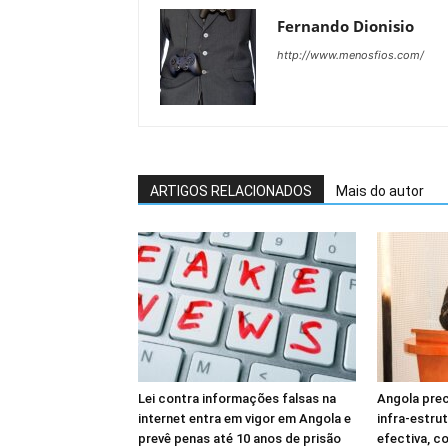
Fernando Dionisio
http://www.menosfios.com/
ARTIGOS RELACIONADOS
Mais do autor
Lei contra informações falsas na
Angola prec
internet entra em vigor em Angola e
infra-estru
prevê penas até 10 anos de prisão
efectiva, c