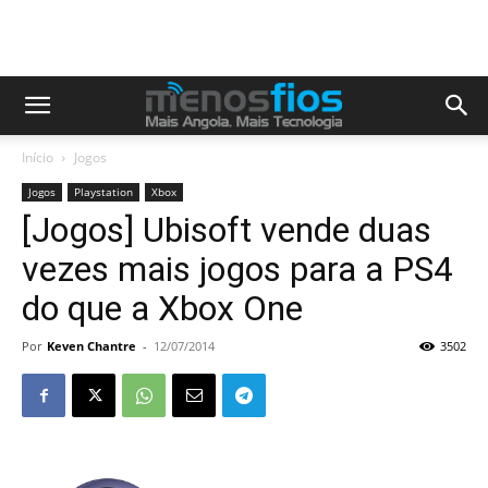
Início
Jogos
Jogos
Playstation
Xbox
[Jogos] Ubisoft vende duas
vezes mais jogos para a PS4
do que a Xbox One
Por
Keven Chantre
-
12/07/2014
3502