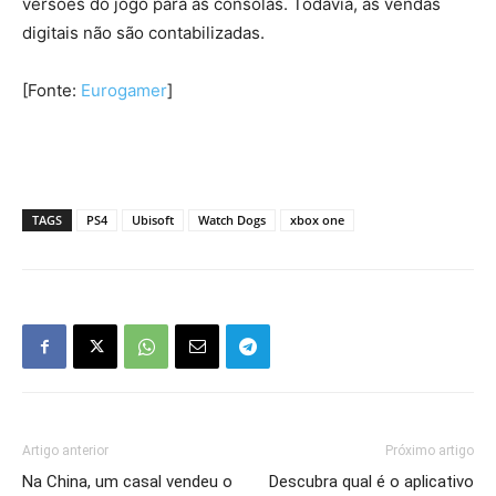
versões do jogo para as consolas. Todavia, as vendas
digitais não são contabilizadas.
[Fonte:
Eurogamer
]
TAGS
PS4
Ubisoft
Watch Dogs
xbox one
Artigo anterior
Próximo artigo
Na China, um casal vendeu o
Descubra qual é o aplicativo