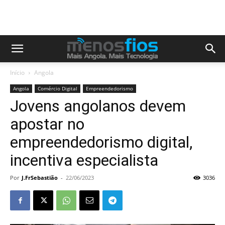
Início
Angola
Angola
Comércio Digital
Empreendedorismo
Jovens angolanos devem
apostar no
empreendedorismo digital,
incentiva especialista
Por
J.FrSebastião
-
22/06/2023
3036