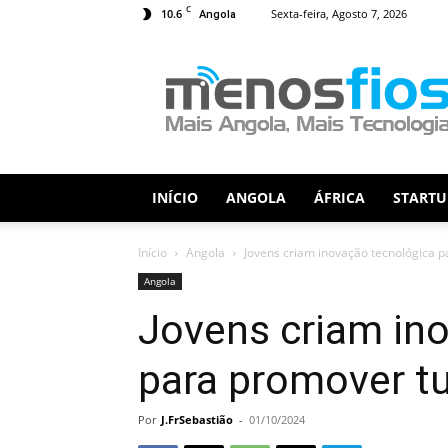
C
10.6
Sexta-feira, Agosto 7, 2026
Angola
Menos
Fios
INÍCIO
ANGOLA
ÁFRICA
STARTU
Início
Angola
Jovens criam inovação tecnológica p
Angola
Jovens criam in
para promover t
Por
J.FrSebastião
-
01/10/2024