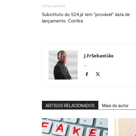
Artigo anterior
Substituto do S24 já tem “provável” data de
lançamento. Confira
J.FrSebastião
...
ARTIGOS RELACIONADOS
Mais do autor