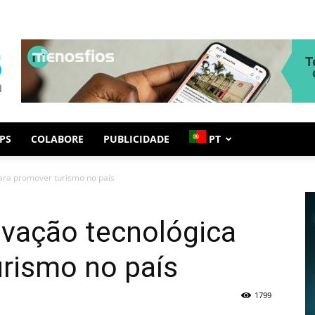
PS
COLABORE
PUBLICIDADE
PT
ara promover turismo no país
ovação tecnológica
urismo no país
1799