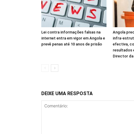
Lei contra informações falsas na
Angola prec
internet entra em vigor em Angola e
infra-estru
prevê penas até 10 anos de prisão
efectiva, c
resultados
Director d
DEIXE UMA RESPOSTA