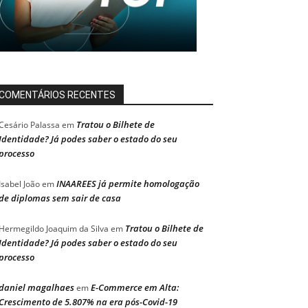
COMENTÁRIOS RECENTES
Tratou o Bilhete de
Cesário Palassa
em
Identidade? Já podes saber o estado do seu
processo
INAAREES já permite homologação
Isabel João
em
de diplomas sem sair de casa
Tratou o Bilhete de
Hermegildo Joaquim da Silva
em
Identidade? Já podes saber o estado do seu
processo
daniel magalhaes
E-Commerce em Alta:
em
Crescimento de 5.807% na era pós-Covid-19