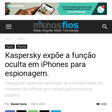
Início
Apple
Apple
iPhone
Kaspersky expõe a função
oculta em iPhones para
espionagem.
Investigação desvenda exploração de vulnerabilidades em
hardware dos iPhones por crackers para monitorar
usuários
Por
Daniel Geto
-
04/01/2024
2062