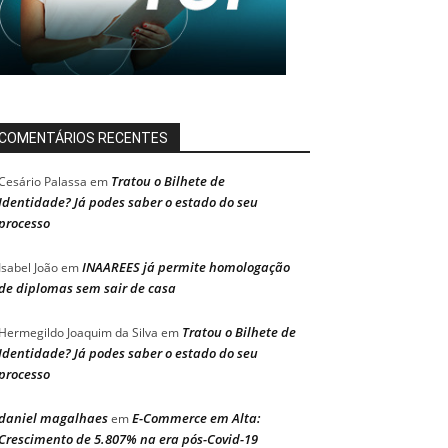
COMENTÁRIOS RECENTES
Tratou o Bilhete de
Cesário Palassa
em
Identidade? Já podes saber o estado do seu
processo
INAAREES já permite homologação
Isabel João
em
de diplomas sem sair de casa
Tratou o Bilhete de
Hermegildo Joaquim da Silva
em
Identidade? Já podes saber o estado do seu
processo
daniel magalhaes
E-Commerce em Alta:
em
Crescimento de 5.807% na era pós-Covid-19