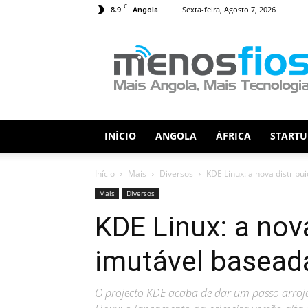
C
8.9
Sexta-feira, Agosto 7, 2026
Angola
Menos
Fios
INÍCIO
ANGOLA
ÁFRICA
STARTU
Início
Mais
Diversos
KDE Linux: a nova distrib
Mais
Diversos
KDE Linux: a nov
imutável basead
O projecto KDE acaba de dar um passo arro