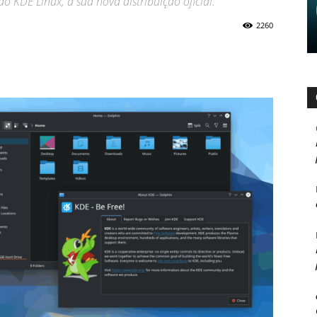
o KDE Linux, a sua nova distribuição oficial.
2260