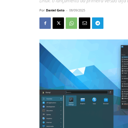
Linux: o lançamento da primeira versão alfa d
Por
Daniel Geto
-
08/09/2025