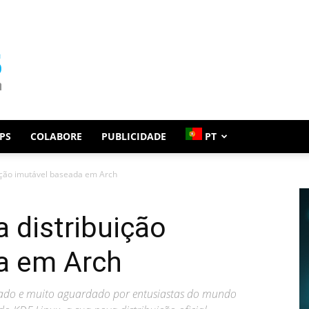
PS
COLABORE
PUBLICIDADE
PT
uição imutável baseada em Arch
a distribuição
a em Arch
jado e muito aguardado por entusiastas do mundo