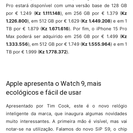
Pro
estará disponível com uma versão base de 128 GB
por € 1.249 (
Kz 1.111.148
), em 256 GB por € 1.379 (
Kz
1.226.800
), em 512 GB por € 1.629 (
Kz 1.449.208
) e em 1
TB por € 1.879 (
Kz 1.671.616
). Por fim, o
iPhone 15 Pro
Max
poderá ser adquirido em 256 GB por € 1.499 (
Kz
1.333.556
), em 512 GB por € 1.749 (
Kz 1.555.964
) e em 1
TB por € 1.999 (
Kz 1.778.372
).
Apple apresenta o Watch 9, mais
ecológicos e fácil de usar
Apresentado por Tim Cook, este é o novo relógio
inteligente da marca, que inaugura algumas novidades
muito interessantes. A primeira mão é visível, mas vai
notar-se na utilização. Falamos do novo SiP S9, o chip