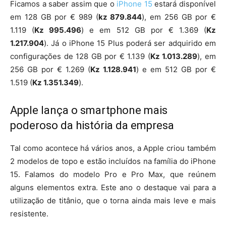
Ficamos a saber assim que o
iPhone 15
estará disponível
em 128 GB por € 989 (
kz 879.844
), em 256 GB por €
1.119 (
Kz 995.496
) e em 512 GB por € 1.369 (
Kz
1.217.904
). Já o
iPhone 15 Plus
poderá ser adquirido em
configurações de 128 GB por € 1.139 (
Kz 1.013.289
), em
256 GB por € 1.269 (
Kz 1.128.941
) e em 512 GB por €
1.519 (
Kz 1.351.349
).
Apple lança o smartphone mais
poderoso da história da empresa
Tal como acontece há vários anos, a Apple criou também
2 modelos de topo e estão incluídos na família do iPhone
15. Falamos do modelo Pro e Pro Max, que reúnem
alguns elementos extra. Este ano o destaque vai para a
utilização de titânio, que o torna ainda mais leve e mais
resistente.