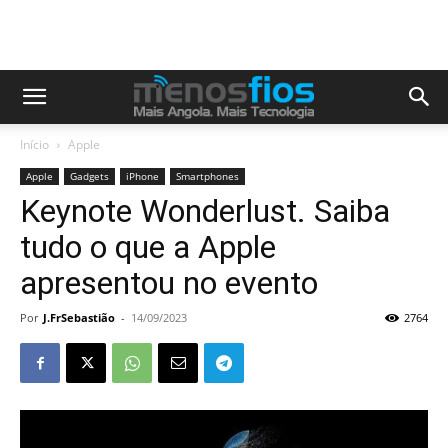
Início
Apple
Apple
Gadgets
iPhone
Smartphones
Keynote Wonderlust. Saiba
tudo o que a Apple
apresentou no evento
Por
J.FrSebastião
-
14/09/2023
2764