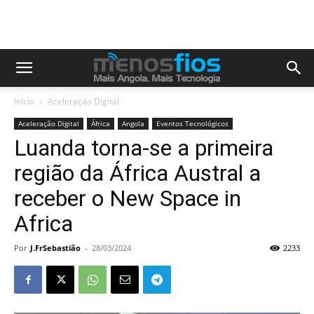
Início
Aceleração Digital
Aceleração Digital
África
Angola
Eventos Tecnológicos
Luanda torna-se a primeira
região da África Austral a
receber o New Space in
Africa
Por
J.FrSebastião
-
28/03/2024
2233