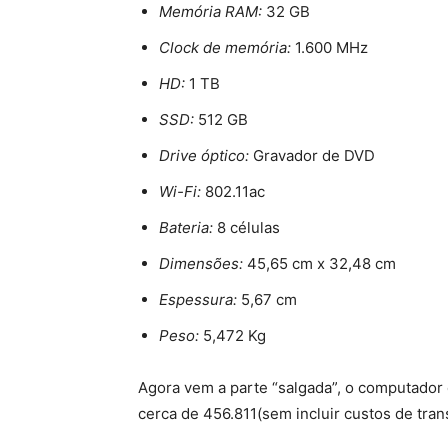
Memória RAM:
32 GB
Clock de memória:
1.600 MHz
HD:
1 TB
SSD:
512 GB
Drive óptico:
Gravador de DVD
Wi-Fi:
802.11ac
Bateria:
8 células
Dimensões:
45,65 cm x 32,48 cm
Espessura:
5,67 cm
Peso:
5,472 Kg
Agora vem a parte “salgada”, o computado
cerca de 456.811(sem incluir custos de trans