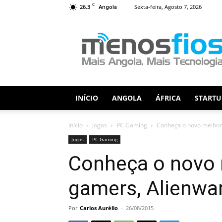
C
26.3
Sexta-feira, Agosto 7, 2026
Angola
Menos
Fios
INÍCIO
ANGOLA
ÁFRICA
STARTU
Início
Jogos
PC Gaming
Conheça o novo melhor
Jogos
PC Gaming
Conheça o novo 
gamers, Alienwa
Por
Carlos Aurélio
-
26/08/2015