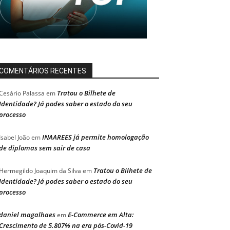
COMENTÁRIOS RECENTES
Tratou o Bilhete de
Cesário Palassa
em
Identidade? Já podes saber o estado do seu
processo
INAAREES já permite homologação
Isabel João
em
de diplomas sem sair de casa
Tratou o Bilhete de
Hermegildo Joaquim da Silva
em
Identidade? Já podes saber o estado do seu
processo
daniel magalhaes
E-Commerce em Alta:
em
Crescimento de 5.807% na era pós-Covid-19