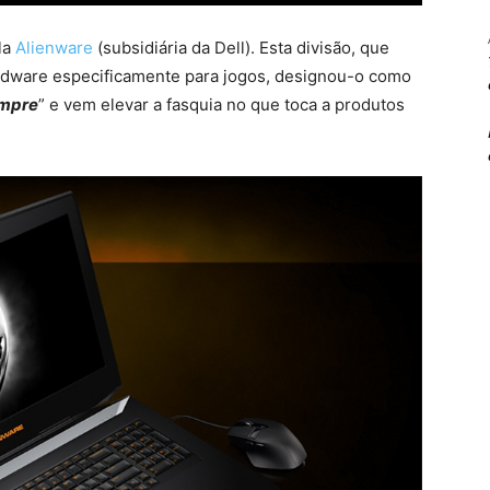
la
Alienware
(subsidiária da Dell). Esta divisão, que
rdware especificamente para jogos, designou-o como
empre
” e vem elevar a fasquia no que toca a produtos