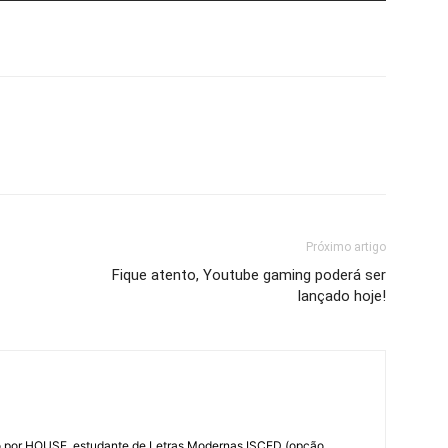
Próximo artigo
Fique atento, Youtube gaming poderá ser
lançado hoje!
do por HOUSE, estudante de Letras Modernas ISCED (opção