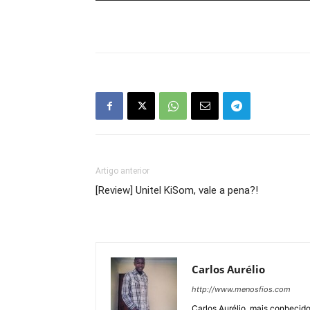
Artigo anterior
[Review] Unitel KiSom, vale a pena?!
Carlos Aurélio
http://www.menosfios.com
Carlos Aurélio, mais conheci