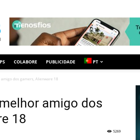
PS
COLABORE
PUBLICIDADE
PT
 amigo dos gamers, Alienware 18
melhor amigo dos
re 18
5269