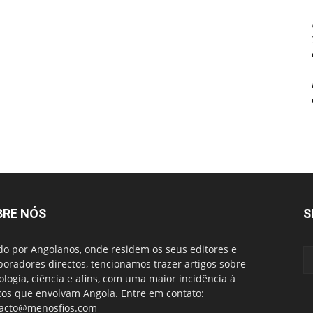
BRE NÓS
S
do por Angolanos, onde residem os seus editores e
boradores directos, tencionamos trazer artigos sobre
ologia, ciência e afins, com uma maior incidência à
cos que envolvam Angola. Entre em contato:
acto@menosfios.com