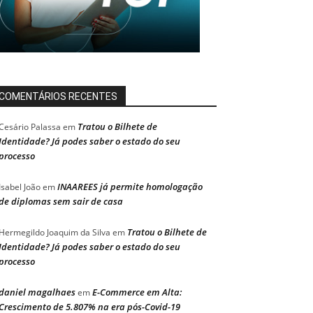
COMENTÁRIOS RECENTES
Tratou o Bilhete de
Cesário Palassa
em
Identidade? Já podes saber o estado do seu
processo
INAAREES já permite homologação
Isabel João
em
de diplomas sem sair de casa
Tratou o Bilhete de
Hermegildo Joaquim da Silva
em
Identidade? Já podes saber o estado do seu
processo
daniel magalhaes
E-Commerce em Alta:
em
Crescimento de 5.807% na era pós-Covid-19