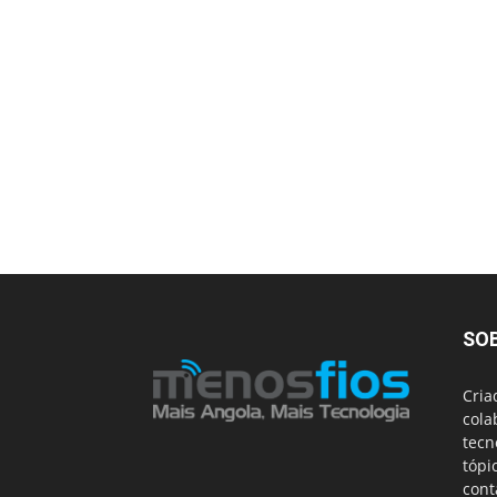
SO
Cria
cola
tecn
tópi
cont