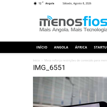
C
12
Sábado, Agosto 8, 2026
Angola
Menos
Fios
INÍCIO
ANGOLA
ÁFRICA
STARTU
Início
Meta reforça restrições de conteúdo para me
IMG_6551