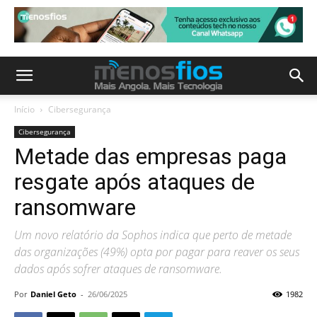
Início
Cibersegurança
Cibersegurança
Metade das empresas paga
resgate após ataques de
ransomware
Um novo relatório da Sophos indica que perto de metade
das organizações (49%) opta por pagar para reaver os seus
dados após sofrer ataques de ransomware.
Por
Daniel Geto
-
26/06/2025
1982