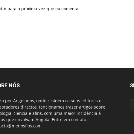
ador para a próxima vez que eu comentar.
BRE NÓS
S
do por Angolanos, onde residem os seus editores e
boradores directos, tencionamos trazer artigos sobre
ologia, ciência e afins, com uma maior incidência à
cos que envolvam Angola. Entre em contato:
acto@menosfios.com