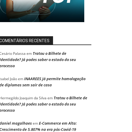
COMENTÁRIOS RECENTES
Tratou o Bilhete de
Cesário Palassa
em
Identidade? Já podes saber o estado do seu
processo
INAAREES já permite homologação
Isabel João
em
de diplomas sem sair de casa
Tratou o Bilhete de
Hermegildo Joaquim da Silva
em
Identidade? Já podes saber o estado do seu
processo
daniel magalhaes
E-Commerce em Alta:
em
Crescimento de 5.807% na era pós-Covid-19