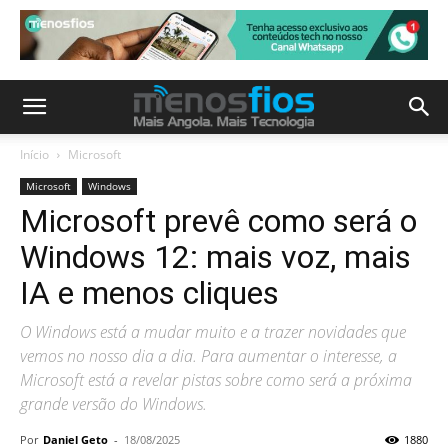
Início
Microsoft
Microsoft
Windows
Microsoft prevê como será o
Windows 12: mais voz, mais
IA e menos cliques
O Windows está a mudar muito e a trazer novidades que
vemos no nosso dia a dia. Para aumentar o interesse, a
Microsoft está a revelar pistas sobre como será a próxima
grande versão do Windows.
Por
Daniel Geto
-
18/08/2025
1880