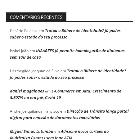
COMENTÁRIOS RECENTES
Tratou o Bilhete de Identidade? Já podes
Cesário Palassa
em
saber o estado do seu processo
INAAREES já permite homologação de diplomas
Isabel João
em
sem sair de casa
Tratou o Bilhete de Identidade?
Hermegildo Joaquim da Silva
em
Já podes saber o estado do seu processo
daniel magalhaes
E-Commerce em Alta: Crescimento de
em
5.807% na era pós-Covid-19
Direcção de Trânsito lança portal
Andre joe quilunda francisco
em
digital para emissão de documentos rodoviários
Miguel Simão Lutumba
Adicione novos cartões ao
em
Multicaixa Express sem ir ao ATM