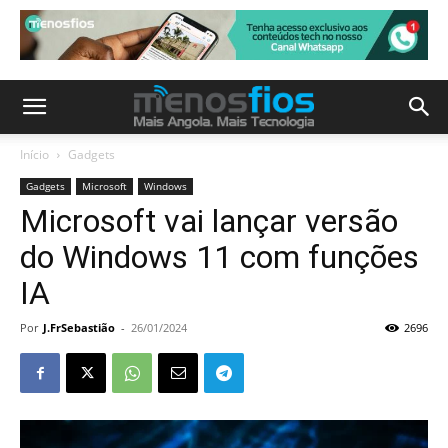
Início
Gadgets
Gadgets
Microsoft
Windows
Microsoft vai lançar versão
do Windows 11 com funções
IA
Por
J.FrSebastião
-
26/01/2024
2696