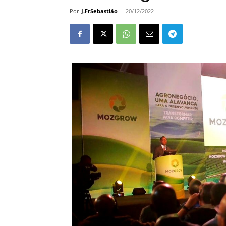
Por
J.FrSebastião
-
20/12/2022