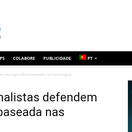
PS
COLABORE
PUBLICIDADE
PT
m uma agricultura baseada nas tecnologias
alistas defendem
 baseada nas