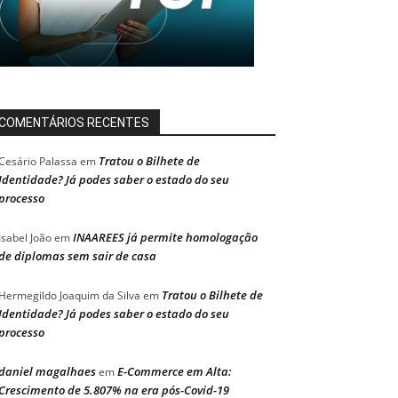
COMENTÁRIOS RECENTES
Tratou o Bilhete de
Cesário Palassa
em
Identidade? Já podes saber o estado do seu
processo
INAAREES já permite homologação
Isabel João
em
de diplomas sem sair de casa
Tratou o Bilhete de
Hermegildo Joaquim da Silva
em
Identidade? Já podes saber o estado do seu
processo
daniel magalhaes
E-Commerce em Alta:
em
Crescimento de 5.807% na era pós-Covid-19