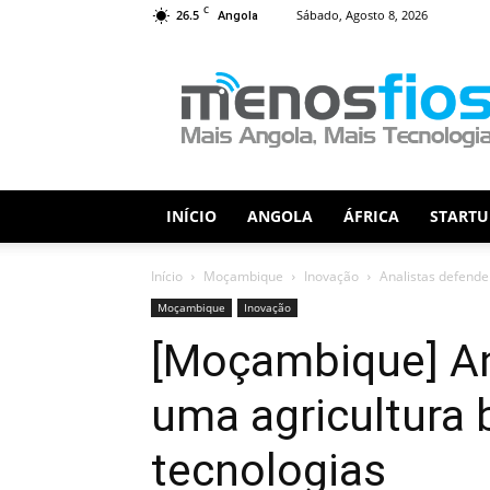
C
26.5
Sábado, Agosto 8, 2026
Angola
Menos
Fios
INÍCIO
ANGOLA
ÁFRICA
STARTU
Início
Moçambique
Inovação
Analistas defende
Moçambique
Inovação
[Moçambique] An
uma agricultura
tecnologias