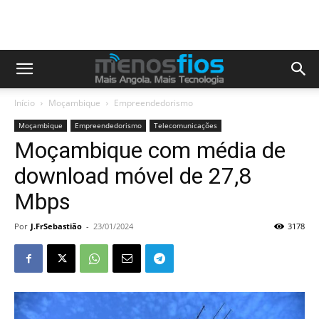
Início
Moçambique
Empreendedorismo
Moçambique
Empreendedorismo
Telecomunicações
Moçambique com média de
download móvel de 27,8
Mbps
Por
J.FrSebastião
-
23/01/2024
3178