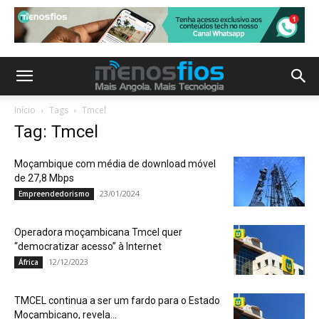
Início
Tags
Tmcel
Tag: Tmcel
Moçambique com média de download móvel
de 27,8 Mbps
23/01/2024
Empreendedorismo
Operadora moçambicana Tmcel quer
“democratizar acesso” à Internet
12/12/2023
África
TMCEL continua a ser um fardo para o Estado
Moçambicano, revela...