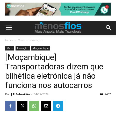
Início
Mais
Inovação
Mais
Inovação
Moçambique
[Moçambique]
Transportadoras dizem que
bilhética eletrónica já não
funciona nos autocarros
Por
J.FrSebastião
-
14/12/2022
2467