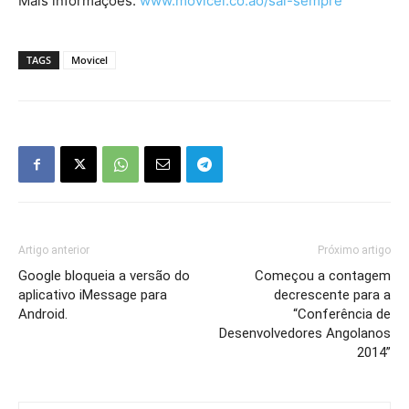
Mais informações:
www.movicel.co.ao/sai-sempre
TAGS
Movicel
Artigo anterior
Próximo artigo
Google bloqueia a versão do
Começou a contagem
aplicativo iMessage para
decrescente para a
Android.
“Conferência de
Desenvolvedores Angolanos
2014”