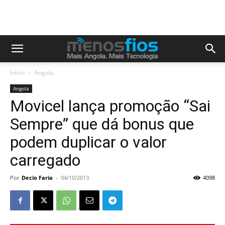
Início
Angola
Angola
Movicel lança promoção “Sai
Sempre” que dá bonus que
podem duplicar o valor
carregado
Por
Decio Faria
-
04/10/2013
4098