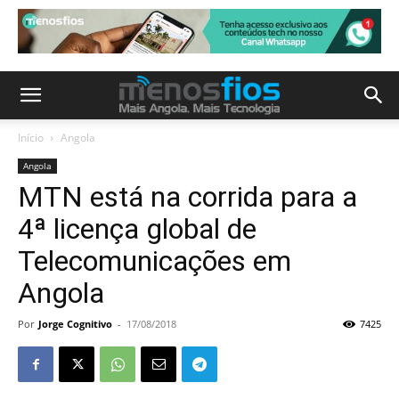
Início
Angola
Angola
MTN está na corrida para a
4ª licença global de
Telecomunicações em
Angola
Por
Jorge Cognitivo
-
17/08/2018
7425