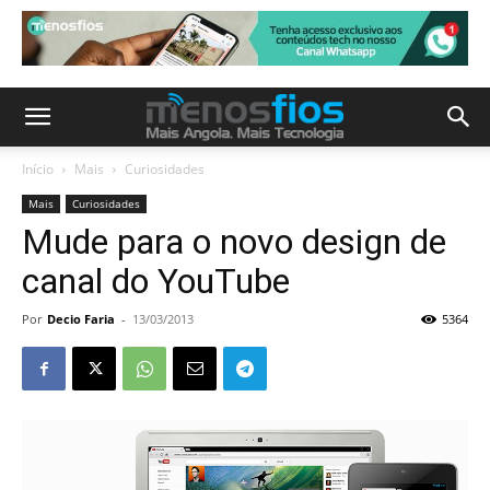
Início
Mais
Curiosidades
Mais
Curiosidades
Mude para o novo design de
canal do YouTube
Por
Decio Faria
-
13/03/2013
5364