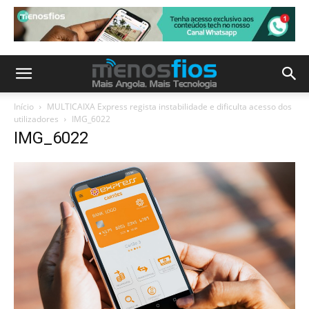
Início
MULTICAIXA Express regista instabilidade e dificulta acesso dos
utilizadores
IMG_6022
IMG_6022