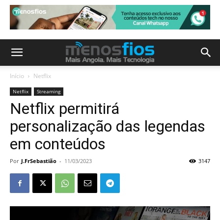
Início
Netflix
Netflix
Streaming
Netflix permitirá
personalização das legendas
em conteúdos
Por
J.FrSebastião
-
11/03/2023
3147