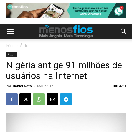
Início
África
África
Nigéria antige 91 milhões de
usuários na Internet
Por
Daniel Geto
-
18/07/2017
4281