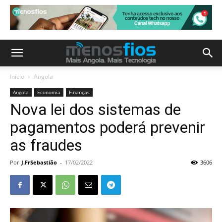
Início
Angola
Angola
Economia
Finanças
Nova lei dos sistemas de
pagamentos poderá prevenir
as fraudes
Por
J.FrSebastião
-
17/02/2022
3606