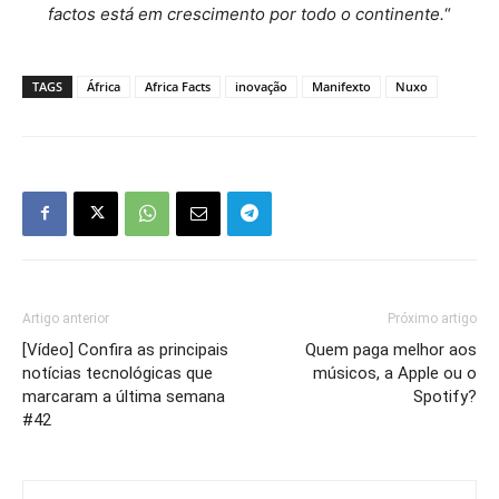
fa
c
tos está
em crescimento por
todo o continente.
“
TAGS
África
Africa Facts
inovação
Manifexto
Nuxo
Artigo anterior
Próximo artigo
[Vídeo] Confira as principais
Quem paga melhor aos
notícias tecnológicas que
músicos, a Apple ou o
marcaram a última semana
Spotify?
#42