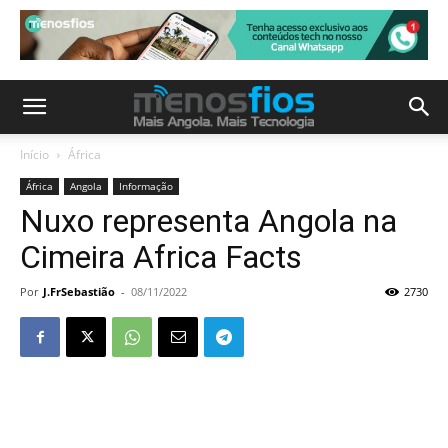
Início
África
África
Angola
Informação
Nuxo representa Angola na
Cimeira Africa Facts
Por
J.FrSebastião
-
08/11/2022
2730