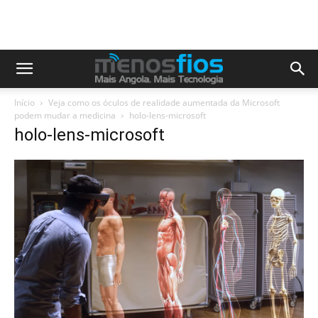
Início
Veja como os óculos de realidade aumentada da Microsoft
podem mudar a medicina
holo-lens-microsoft
holo-lens-microsoft