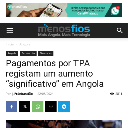
Início
Angola
Angola
Economia
Finanças
Pagamentos por TPA
registam um aumento
“significativo” em Angola
Por
J.FrSebastião
-
22/03/2024
2811