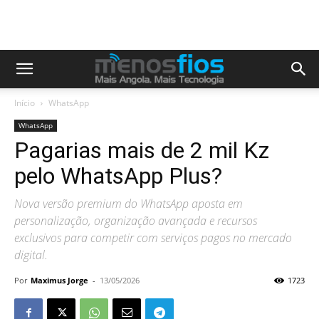
Início
WhatsApp
WhatsApp
Pagarias mais de 2 mil Kz
pelo WhatsApp Plus?
Nova versão premium do WhatsApp aposta em
personalização, organização avançada e recursos
exclusivos para competir com serviços pagos no mercado
digital.
Por
Maximus Jorge
-
13/05/2026
1723