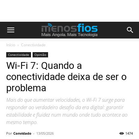
Início
Conectividade
Conectividade
Opinião
Wi-Fi 7: Quando a
conectividade deixa de ser o
problema
Mais do que aumentar velocidades, o Wi-Fi 7 surge para
responder ao verdadeiro desafio da era digital: garantir
estabilidade e fluidez num mundo onde tudo acontece ao
mesmo tempo.
Por
Convidado
-
13/05/2026
1474