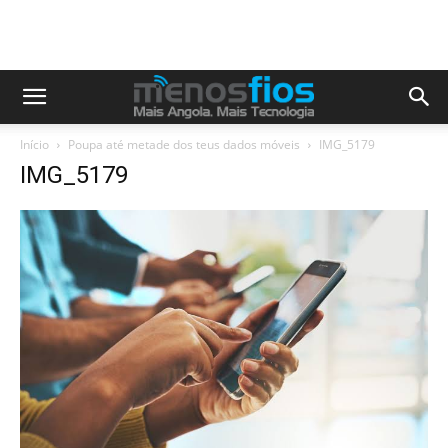
Início
Poupa até metade dos teus dados móveis
IMG_5179
IMG_5179