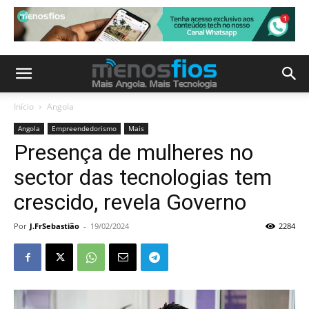
Início
Angola
Angola
Empreendedorismo
Mais
Presença de mulheres no
sector das tecnologias tem
crescido, revela Governo
Por
J.FrSebastião
-
19/02/2024
2284