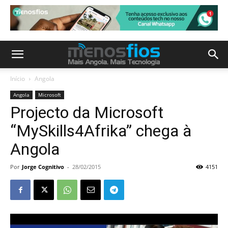
Início
Angola
Angola
Microsoft
Projecto da Microsoft
“MySkills4Afrika” chega à
Angola
Por
Jorge Cognitivo
-
28/02/2015
4151