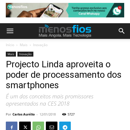
Início
Mais
Inovação
Mais
Inovação
Projecto Linda aproveita o
poder de processamento dos
smartphones
É um dos conceitos mais promissores
apresentados na CES 2018
Por
Carlos Aurélio
-
12/01/2018
5727