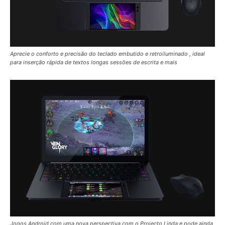
Aprecie o conforto e precisão do teclado embutido e retroiluminado , ideal
para inserção rápida de textos longas sessões de escrita e mais
Jogos Android com uma nova perspectiva com o Projecto Linda e pode ainda