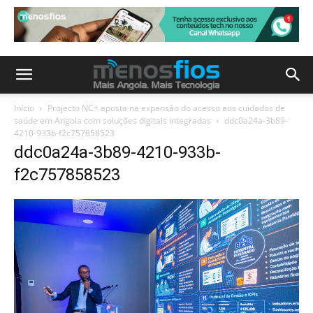
Início
Projecto NC+ aposta na expansão do acesso aos cuidados de
saúde em Angola com soluções digitais integradas
ddc0a24a-3b89-
4210-933b-f2c757858523
ddc0a24a-3b89-4210-933b-
f2c757858523