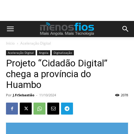
Início
Aceleração Digital
Aceleração Digital
Angola
Digitalização
Projeto “Cidadão Digital”
chega a província do
Huambo
Por
J.FrSebastião
-
11/10/2024
2078