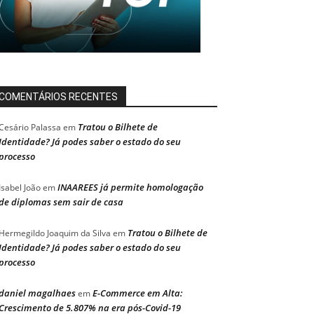
COMENTÁRIOS RECENTES
Tratou o Bilhete de
Cesário Palassa
em
Identidade? Já podes saber o estado do seu
processo
INAAREES já permite homologação
Isabel João
em
de diplomas sem sair de casa
Tratou o Bilhete de
Hermegildo Joaquim da Silva
em
Identidade? Já podes saber o estado do seu
processo
daniel magalhaes
E-Commerce em Alta:
em
Crescimento de 5.807% na era pós-Covid-19