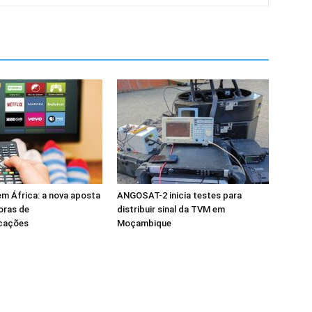
m África: a nova aposta
ANGOSAT-2 inicia testes para
oras de
distribuir sinal da TVM em
cações
Moçambique