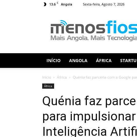
C
13.6
Sexta-feira, Agosto 7, 2026
Angola
Menos
Fios
INÍCIO
ANGOLA
ÁFRICA
STARTU
Início
África
Quénia faz parceria com a Google para
África
Quénia faz parce
para impulsiona
Inteligência Artifi