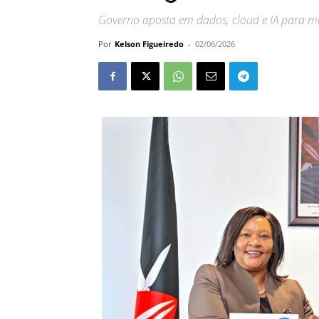
Governo aposta em dados, cloud e IA para mode
Por
Kelson Figueiredo
-
02/06/2026