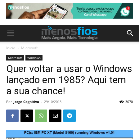
Início
Microsoft
Microsoft
Windows
Quer voltar a usar o Windows
lançado em 1985? Aqui tem
a sua chance!
Por
Jorge Cognitivo
-
29/10/2013
3070